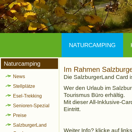
NATURCAMPING
Naturcamping
Im Rahmen Salzburge
News
Die SalzburgerLand Card ist 
Stellplätze
Wer den Urlaub im Salzbur
Tourismus Büro erhältig.
Esel-Trekking
Mit dieser All-Inklusive-C
Senioren-Spezial
Eintritt.
Preise
SalzburgerLand
Weiter Info? klicke auf link