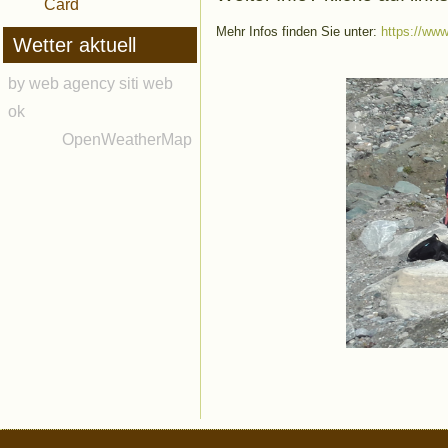
Card
Mehr Infos finden Sie unter:
https://www
Wetter aktuell
by web agency siti web
ok
OpenWeatherMap